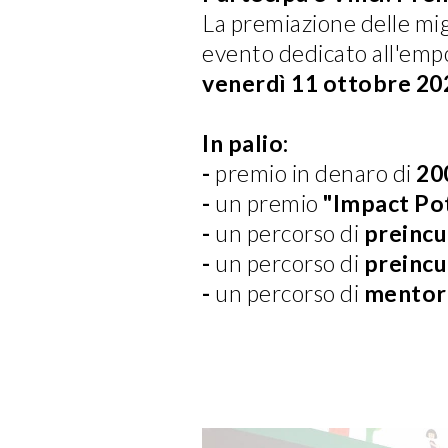
La premiazione delle migl
evento dedicato all'em
venerdì 11 ottobre 20
In palio:
-
premio in denaro di
20
-
un premio
"Impact Po
-
un percorso di
preinc
-
un percorso di
preinc
-
un percorso di
mentor