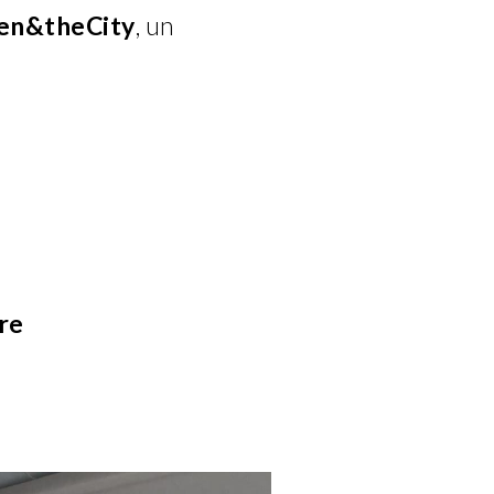
n&theCity
, un
re