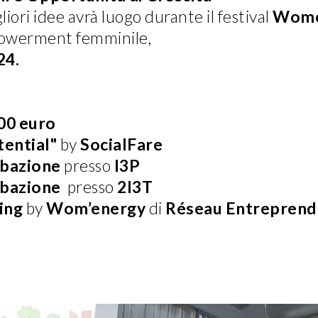
iori idee avrà luogo durante il festival
Wome
powerment femminile,
24.
00 euro
tential"
by
SocialFare
ubazione
presso
I3P
ubazione
presso
2I3T
ing
by
Wom’energy
di
Réseau Entreprend