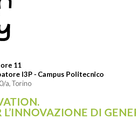
/ ore 11
batore I3P - Campus Politecnico
0/a, Torino
VATION.
 L’INNOVAZIONE DI GENE