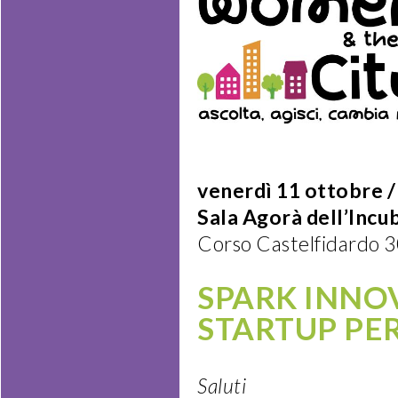
venerdì 11 ottobre 
Sala Agorà dell’Incu
Corso Castelfidardo 3
SPARK INNO
STARTUP PER
Saluti