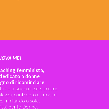
UOVA ME!
oaching femminista,
e dedicato a donne
gno di ricominciare
a un bisogno reale: creare
lezza, confronto e cura, in
, in ritardo o sole.
ittà per le Donne,