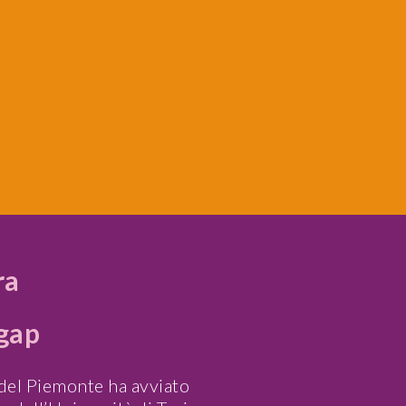
ra
 gap
 del Piemonte ha avviato