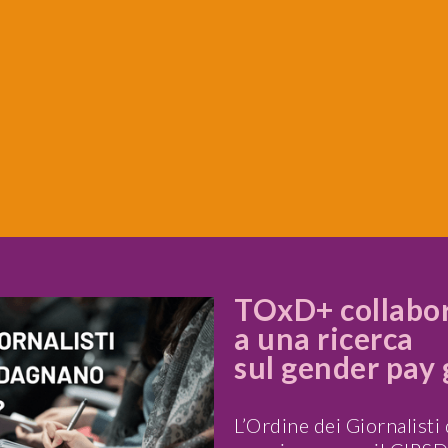
TOxD+ collabo
a una ricerca
sul gender pay
L’Ordine dei Giornalisti