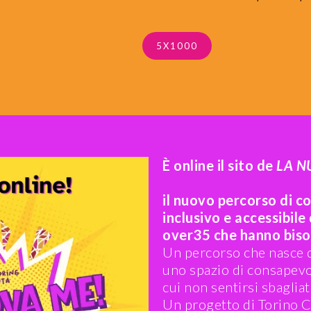
5X1000
È online il sito de
LA N
il nuovo percorso di c
inclusivo e accessibil
over35 che hanno biso
Un percorso che nasce d
uno spazio di consapevo
cui non sentirsi sbagliate
Un progetto di Torino C