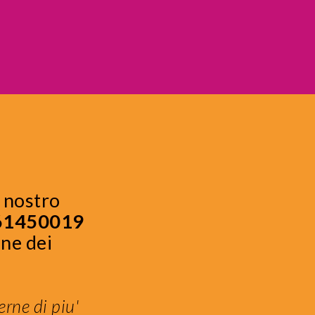
l nostro
61450019
one dei
rne di piu'