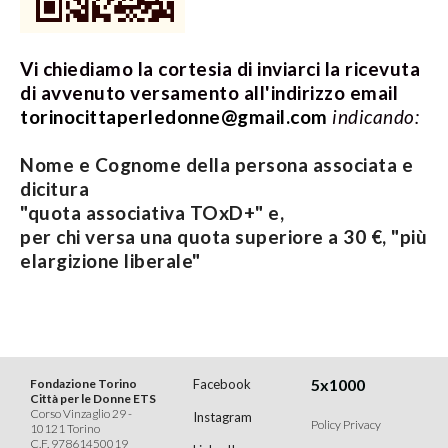
Vi chiediamo la cortesia di inviarci la ricevuta
di avvenuto versamento all'indirizzo email
torinocittaperledonne@gmail.com
indicando:
Nome e Cognome della persona associata e
dicitura
"quota associativa TOxD+" e,
per chi versa una quota superiore a 30 €, "più
elargizione liberale"
5x1000
Fondazione Torino
Facebook
Città per le Donne ETS
Corso Vinzaglio 29 -
Instagram
Policy Privacy
10121 Torino
C.F. 97861450019