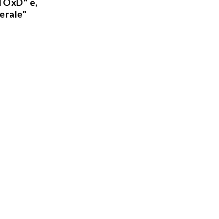
 TOxD" e,
berale"