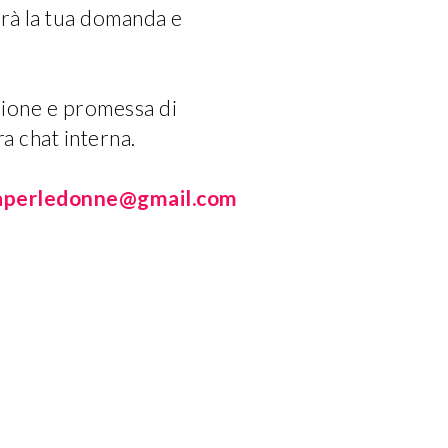
erà la tua domanda e
sione e promessa di
a chat interna.
taperledonne@gmail.com