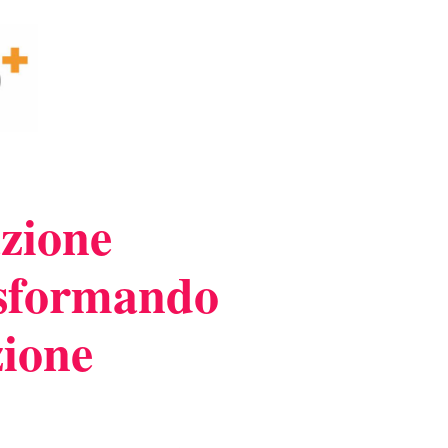
azione
rasformando
zione