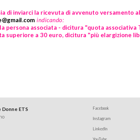
ia di inviarci la ricevuta di avvenuto versamento al
ne@gmail.com
indicando:
 persona associata - dicitura "quota associativa
a superiore a 30 euro, dicitura "più elargizione li
Facebook
le Donne ETS
ino
Instagram
LinkedIn
YouTube