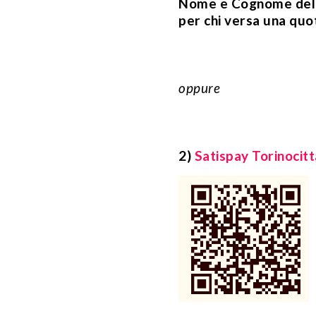
Nome e Cognome della
per chi versa una quot
oppure
2)
Satispay Torinoci